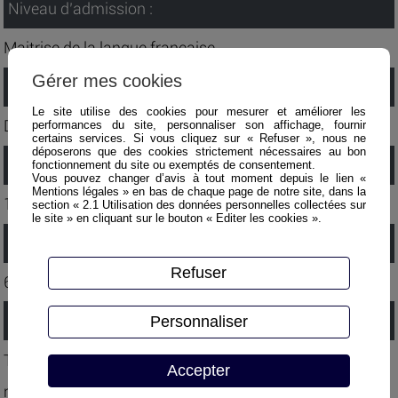
Niveau d’admission :
Maitrise de la langue française
Gérer mes cookies
Lieu :
Le site utilise des cookies pour mesurer et améliorer les
Dans l’entreprise du salarié ou chez ACOFORMA
performances du site, personnaliser son affichage, fournir
certains services. Si vous cliquez sur « Refuser », nous ne
déposerons que des cookies strictement nécessaires au bon
Durée :
fonctionnement du site ou exemptés de consentement.
Vous pouvez changer d’avis à tout moment depuis le lien «
Mentions légales » en bas de chaque page de notre site, dans la
1 jour.
section « 2.1 Utilisation des données personnelles collectées sur
le site » en cliquant sur le bouton « Editer les cookies ».
Nombre de participants :
Refuser
6 participants maximum.
Méthode pédagogique :
Personnaliser
Tests théoriques et exercices pratiques conformes à la
Accepter
recommandation R486A et au FAQ.