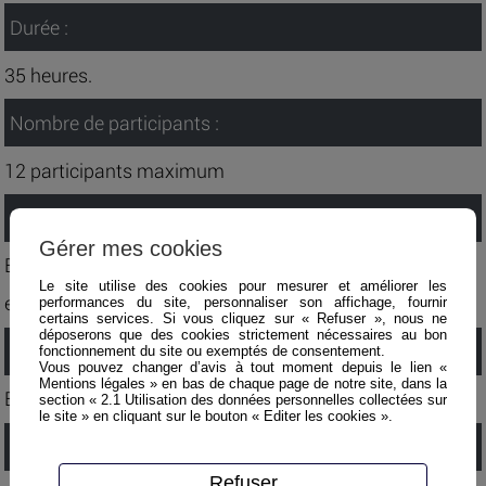
Durée :
35 heures.
Nombre de participants :
12 participants maximum
Méthode pédagogique :
Gérer mes cookies
Exposés, vidéo, travaux de groupe, exercices pratiques,
Le site utilise des cookies pour mesurer et améliorer les
etc.
performances du site, personnaliser son affichage, fournir
certains services. Si vous cliquez sur « Refuser », nous ne
déposerons que des cookies strictement nécessaires au bon
Evaluation :
fonctionnement du site ou exemptés de consentement.
Vous pouvez changer d’avis à tout moment depuis le lien «
Mentions légales » en bas de chaque page de notre site, dans la
Evaluation au fur et à mesure de la formation
section « 2.1 Utilisation des données personnelles collectées sur
le site » en cliquant sur le bouton « Editer les cookies ».
Validation :
Refuser