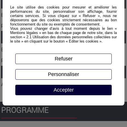
Méthode pédagogique :
Le site utilise des cookies pour mesurer et améliorer les
performances du site, personnaliser son affichage, fournir
Exposés théoriques, travaux de groupe, exercices
certains services. Si vous cliquez sur « Refuser », nous ne
déposerons que des cookies strictement nécessaires au bon
pratiques, etc.
fonctionnement du site ou exemptés de consentement.
Vous pouvez changer d’avis à tout moment depuis le lien «
Mentions légales » en bas de chaque page de notre site, dans la
Evaluation :
section « 2.1 Utilisation des données personnelles collectées sur
le site » en cliquant sur le bouton « Editer les cookies ».
Evaluation continue des stagiaires lors des exercices
Refuser
pratiques.
Validation :
Personnaliser
Attestation de stage.
Accepter
PROGRAMME