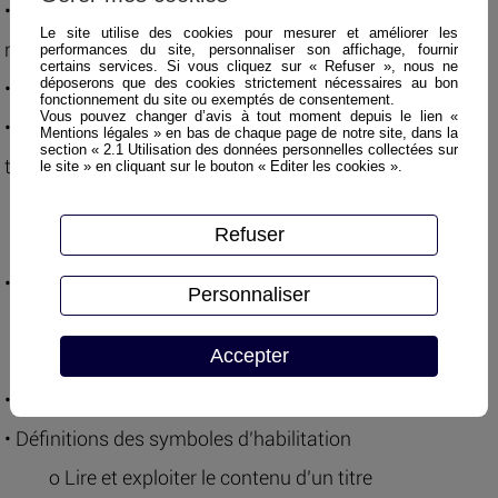
• Les grandeurs électriques : courant, tension,
Le site utilise des cookies pour mesurer et améliorer les
résistance,…
performances du site, personnaliser son affichage, fournir
certains services. Si vous cliquez sur « Refuser », nous ne
déposerons que des cookies strictement nécessaires au bon
• Les effets du courant électrique sur le corps humain
fonctionnement du site ou exemptés de consentement.
Vous pouvez changer d’avis à tout moment depuis le lien «
• Les noms et limites des différents domaines de
Mentions légales » en bas de chaque page de notre site, dans la
section « 2.1 Utilisation des données personnelles collectées sur
tension
le site » en cliquant sur le bouton « Editer les cookies ».
o Reconnaître l’appartenance des matériels à leur
Refuser
domaine de tension
• Les zones d’environnement et leurs limites
Personnaliser
o Identifier les limites et les zones
Accepter
d’environnement
• Principes de l’habilitation
• Définitions des symboles d’habilitation
o Lire et exploiter le contenu d’un titre