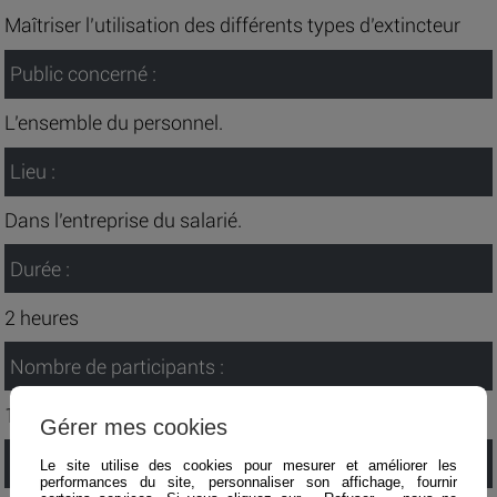
Maîtriser l’utilisation des différents types d’extincteur
Public concerné :
L’ensemble du personnel.
Lieu :
Dans l’entreprise du salarié.
Durée :
2 heures
Nombre de participants :
10 participants maximum.
Gérer mes cookies
Méthode pédagogique :
Le site utilise des cookies pour mesurer et améliorer les
performances du site, personnaliser son affichage, fournir