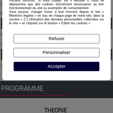
certains services. Si vous cliquez sur « Refuser », nous ne
Exposés théoriques, travaux de groupe, exercices
déposerons que des cookies strictement nécessaires au bon
fonctionnement du site ou exemptés de consentement.
pratiques, etc.
Vous pouvez changer d’avis à tout moment depuis le lien «
Mentions légales » en bas de chaque page de notre site, dans la
section « 2.1 Utilisation des données personnelles collectées sur
Evaluation :
le site » en cliquant sur le bouton « Editer les cookies ».
Evaluation continue des stagiaires lors des exercices
Refuser
pratiques.
Personnaliser
Validation :
Attestation de stage.
Accepter
PROGRAMME
THEORIE