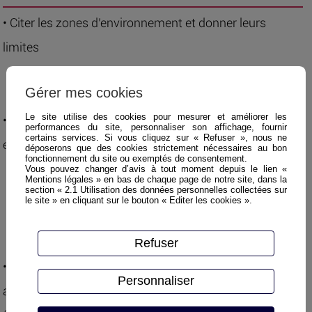
• Citer les zones d’environnement et donner leurs
limites
o Identifier les limites et les zones
Gérer mes cookies
d’environnement
Le site utilise des cookies pour mesurer et améliorer les
• Citer les limites de son titre d’habilitation (autorisation
performances du site, personnaliser son affichage, fournir
certains services. Si vous cliquez sur « Refuser », nous ne
et interdits, zones, etc.)
déposerons que des cookies strictement nécessaires au bon
fonctionnement du site ou exemptés de consentement.
o Réaliser les opérations correspondant à son
Vous pouvez changer d’avis à tout moment depuis le lien «
Mentions légales » en bas de chaque page de notre site, dans la
section « 2.1 Utilisation des données personnelles collectées sur
titre d’habilitation
le site » en cliquant sur le bouton « Editer les cookies ».
o Repérer la zone de travail qui lui a été définie
o Appréhender une zone de travail
Refuser
• Donner les principes généraux de la prévention à
Personnaliser
appliquer au cours d’une opération d’ordre électrique