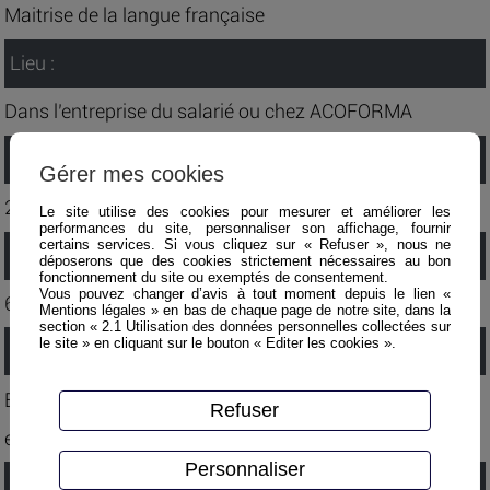
Maitrise de la langue française
Lieu :
Dans l’entreprise du salarié ou chez ACOFORMA
Durée :
Gérer mes cookies
2 jours.
Le site utilise des cookies pour mesurer et améliorer les
performances du site, personnaliser son affichage, fournir
certains services. Si vous cliquez sur « Refuser », nous ne
Nombre de participants :
déposerons que des cookies strictement nécessaires au bon
fonctionnement du site ou exemptés de consentement.
Vous pouvez changer d’avis à tout moment depuis le lien «
6 participants maximum.
Mentions légales » en bas de chaque page de notre site, dans la
section « 2.1 Utilisation des données personnelles collectées sur
le site » en cliquant sur le bouton « Editer les cookies ».
Méthode pédagogique :
Exposés, vidéo, travaux de groupe, exercices pratiques,
Refuser
etc.
Personnaliser
Evaluation :