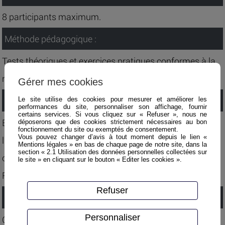
8 participants maximum.
Méthode pédagogique :
Tests théoriques et exercices pratiques conformes à la
recommandation R485 et au FAQ.
Gérer mes cookies
Evaluation :
Le site utilise des cookies pour mesurer et améliorer les
performances du site, personnaliser son affichage, fournir
certains services. Si vous cliquez sur « Refuser », nous ne
Examen théorique et évaluation pratique permettant à
déposerons que des cookies strictement nécessaires au bon
fonctionnement du site ou exemptés de consentement.
Vous pouvez changer d’avis à tout moment depuis le lien «
l’employeur la délivrance d’une autorisation de
Mentions légales » en bas de chaque page de notre site, dans la
section « 2.1 Utilisation des données personnelles collectées sur
conduite sur la catégorie 2 de la recommandation
le site » en cliquant sur le bouton « Editer les cookies ».
R485.
Refuser
Validation :
Personnaliser
Certificat d’Aptitude à la Conduite En Sécurité.